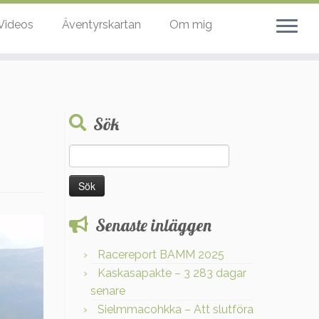
Videos
Äventyrskartan
Om mig
Sök
Sök
efter:
Senaste inläggen
Racereport BAMM 2025
Kaskasapakte – 3 283 dagar
senare
Sielmmacohkka – Att slutföra