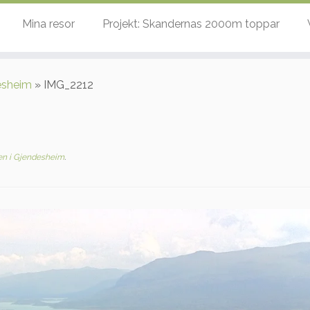
Mina resor
Projekt: Skandernas 2000m toppar
esheim
»
IMG_2212
en i Gjendesheim
.