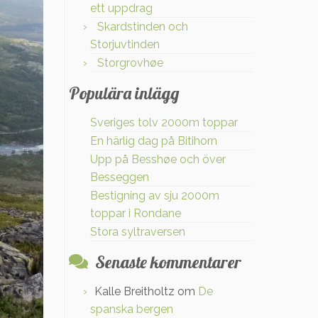
ett uppdrag
Skardstinden och
Storjuvtinden
Storgrovhøe
Populära inlägg
Sveriges tolv 2000m toppar
En härlig dag på Bitihorn
Upp på Besshøe och över
Besseggen
Bestigning av sju 2000m
toppar i Rondane
Stora syltraversen
Senaste kommentarer
Kalle Breitholtz
om
De
spanska bergen