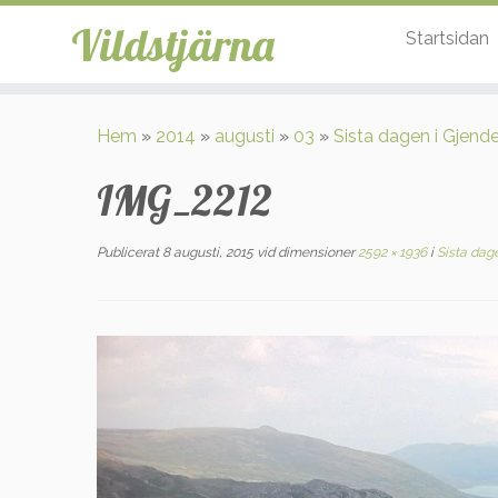
Vildstjärna
Startsidan
Hoppa
till
Hem
»
2014
»
augusti
»
03
»
Sista dagen i Gjend
innehåll
IMG_2212
Publicerat
8 augusti, 2015
vid dimensioner
2592 × 1936
i
Sista dag