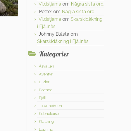
Vildstjarna
om
Några sista ord
Petter
om
Några sista ord
Vildstjarna
om
Skarskidåkning
i Fjällnäs
Johnny Blästa
om
Skarskidåkning i Fjällnäs
Kategorier
Åsvallen
Äventyr
Bilder
Boende
Fjäll
Jotunheimen
Kebnekaise
Klättring
Löpning