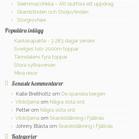
Sielmmacohkka – Att slutföra ett uppdrag
Skardstinden och Storjuvtinden
Storgrovhøe
Populära inlägg
Kaskasapakte - 3 283 dagar senare
Sveriges tolv 2000m toppar
Tänndalens fyra toppar
Stora syltraversen
Mina resor
Senaste kommentarer
Kalle Breitholtz
om
De spanska bergen
Vildstjarna
om
Några sista ord
Petter
om
Några sista ord
Vildstjarna
om
Skarskidåkning i Fjällnäs
Johnny Blästa
om
Skarskidåkning i Fjällnäs
Kategorier