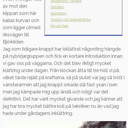
Isklättring i Tarfala
av mot den
Solsken
klippan som här
Randotur
Topptur till Kebnetjåkka
kallas kurvan och
Farväl Keb
som ligger utmed
riksvägen till
Björkliden.
Jag som tidigare knappt har isklättrat någonting hängde
på nybörjargruppen och fick en kortare introduktion innan
vi gav oss på väggarna. Och det blev riktigt mycket
klättring under dagen. Från klockan åtta till tre höll vi på,
vilket tärde rejält på krafterna, så på slutet var jag så trött i
vänsterarmen att jag knappt orkade slå fast yxan i isen
men jag kämpade mig upp ändå och roligt var det
definitivt. Det har varit mycket givande och jag känner att
jag har bra mycket bättre koll på tekniken nu än vad jag
hade under gårdagens inklättring.