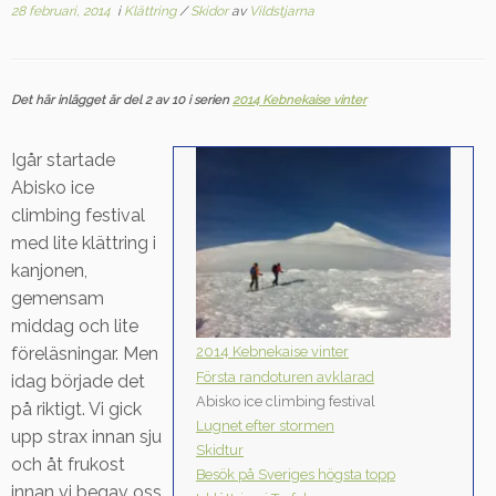
28 februari, 2014
i
Klättring
/
Skidor
av
Vildstjarna
Det här inlägget är del 2 av 10 i serien
2014 Kebnekaise vinter
Igår startade
Abisko ice
climbing festival
med lite klättring i
kanjonen,
gemensam
middag och lite
2014 Kebnekaise vinter
föreläsningar. Men
Första randoturen avklarad
idag började det
Abisko ice climbing festival
på riktigt. Vi gick
Lugnet efter stormen
upp strax innan sju
Skidtur
och åt frukost
Besök på Sveriges högsta topp
innan vi begav oss