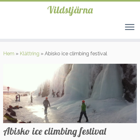
Vildstjärna
Hoppa
till
Hem
»
Klättring
»
Abisko ice climbing festival
innehåll
Abisko ice climbing festival