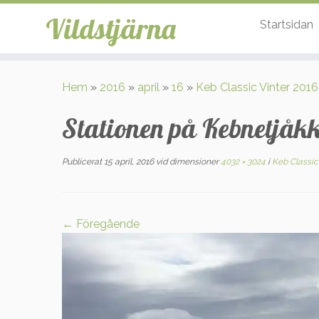
Vildstjärna
Startsidan
Hoppa
till
Hem
»
2016
»
april
»
16
»
Keb Classic Vinter 2016
innehåll
Stationen på Kebnetjåk
Publicerat
15 april, 2016
vid dimensioner
4032 × 3024
i
Keb Classic 
← Föregående