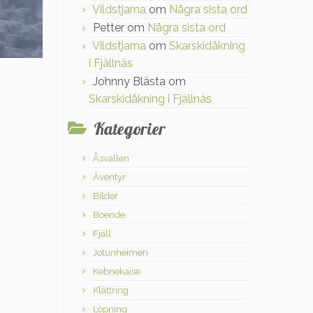
Vildstjarna
om
Några sista ord
Petter
om
Några sista ord
Vildstjarna
om
Skarskidåkning
i Fjällnäs
Johnny Blästa
om
Skarskidåkning i Fjällnäs
Kategorier
Åsvallen
Äventyr
Bilder
Boende
Fjäll
Jotunheimen
Kebnekaise
Klättring
Löpning