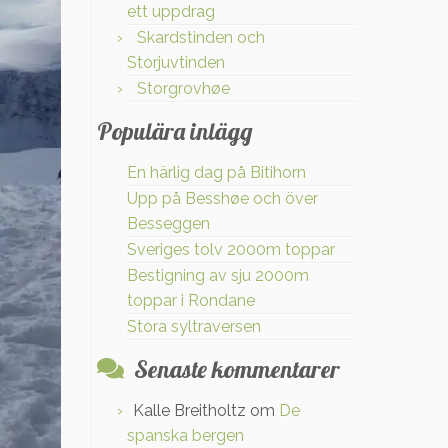
ett uppdrag
Skardstinden och
Storjuvtinden
Storgrovhøe
Populära inlägg
En härlig dag på Bitihorn
Upp på Besshøe och över
Besseggen
Sveriges tolv 2000m toppar
Bestigning av sju 2000m
toppar i Rondane
Stora syltraversen
Senaste kommentarer
Kalle Breitholtz
om
De
spanska bergen