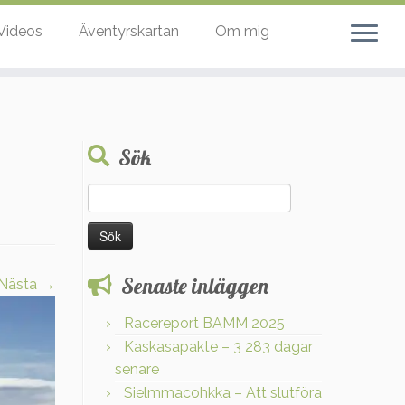
Videos
Äventyrskartan
Om mig
Sök
Sök
efter:
Senaste inläggen
Nästa →
Racereport BAMM 2025
Kaskasapakte – 3 283 dagar
senare
Sielmmacohkka – Att slutföra