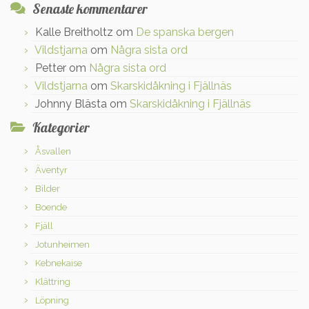
Senaste kommentarer
Kalle Breitholtz
om
De spanska bergen
Vildstjarna
om
Några sista ord
Petter
om
Några sista ord
Vildstjarna
om
Skarskidåkning i Fjällnäs
Johnny Blästa
om
Skarskidåkning i Fjällnäs
Kategorier
Åsvallen
Äventyr
Bilder
Boende
Fjäll
Jotunheimen
Kebnekaise
Klättring
Löpning