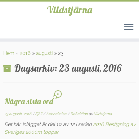
Vildstjärna
Hoppa
till
Hem
»
2016
»
augusti
»
23
innehåll
Dagsarkiv:
23 augusti, 2016
6
Några sista ord
23 augusti, 2016
i
Fjäll
/
Kebnekaise
/
Reflektion
av
Vildstjarna
Det här inlägget är del 10 av 12 i serien
2016 Bestigning av
Sveriges 2000m toppar