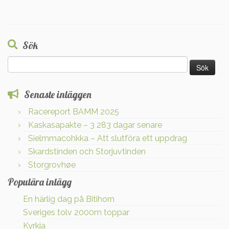
Sök
Sök
efter:
Senaste inläggen
Racereport BAMM 2025
Kaskasapakte – 3 283 dagar senare
Sielmmacohkka – Att slutföra ett uppdrag
Skardstinden och Storjuvtinden
Storgrovhøe
Populära inlägg
En härlig dag på Bitihorn
Sveriges tolv 2000m toppar
Kyrkja