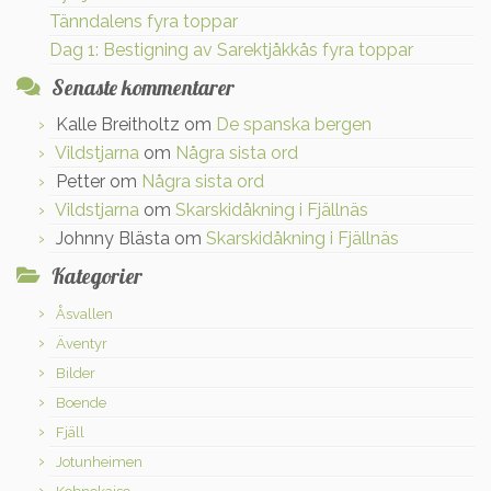
Tänndalens fyra toppar
Dag 1: Bestigning av Sarektjåkkås fyra toppar
Senaste kommentarer
Kalle Breitholtz
om
De spanska bergen
Vildstjarna
om
Några sista ord
Petter
om
Några sista ord
Vildstjarna
om
Skarskidåkning i Fjällnäs
Johnny Blästa
om
Skarskidåkning i Fjällnäs
Kategorier
Åsvallen
Äventyr
Bilder
Boende
Fjäll
Jotunheimen