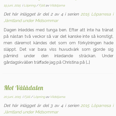
19 juni, 2015
i
Löpning
/
Fjäll
av
Vildstjarna
Det här inlägget är del 2 av 4 i serien
2015 Löparresa i
Jämtland under Midsommar
Dagen inleddes med tunga ben. Efter att inte ha tränat
på nästan två veckor så var det kanske inte så konstigt,
men däremot kändes det som om förkylningen hade
släppt. Det var bara viss huvudvärk som gjorde sig
påmind under den inledande sträckan. Under
gårdagskvällen träffade jag på Christina på […]
Mot Vålådalen
20 juni, 2015
i
Fjäll
/
Löpning
av
Vildstjarna
Det här inlägget är del 3 av 4 i serien
2015 Löparresa i
Jämtland under Midsommar