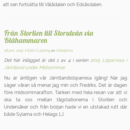
att sen fortsätta till Vålådalen och Edsåsdalen.
Från Storlien till Storulvån via
Blåhammaren
18 juni, 2015
i
Fjäll
/
Löpning
av
Vildstjarna
Det här inlägget är del 1 av 4 i serien
2015 Löparresa i
Jämtland under Midsommar
Nu är äntligen vår Jämtlandslöparresa igång! När jag
säger våran så menar jag min och Fredriks. Det är dagen
före midsommarafton. Tanken med hela resan var att vi
ska ta oss mellan tågstationerna i Storlien och
Undersåker och från början hade vi en utstakad rutt där
både Sylarna och Helags […]