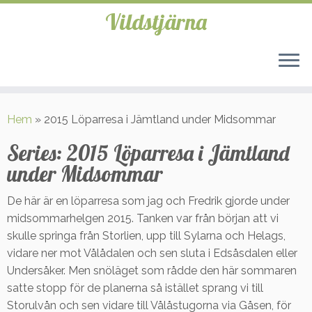
Vildstjärna
Hoppa
till
Hem
»
2015 Löparresa i Jämtland under Midsommar
innehåll
Series:
2015 Löparresa i Jämtland
under Midsommar
De här är en löparresa som jag och Fredrik gjorde under
midsommarhelgen 2015. Tanken var från början att vi
skulle springa från Storlien, upp till Sylarna och Helags,
vidare ner mot Vålådalen och sen sluta i Edsåsdalen eller
Undersåker. Men snöläget som rådde den här sommaren
satte stopp för de planerna så istället sprang vi till
Storulvån och sen vidare till Vålåstugorna via Gåsen, för