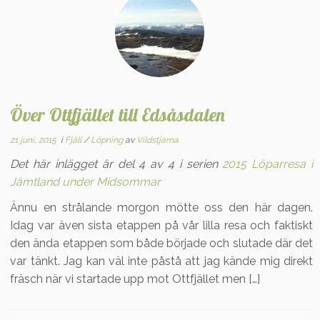
Över Ottfjället till Edsåsdalen
21 juni, 2015
i
Fjäll
/
Löpning
av
Vildstjarna
Det här inlägget är del 4 av 4 i serien
2015 Löparresa i
Jämtland under Midsommar
Ännu en strålande morgon mötte oss den här dagen.
Idag var även sista etappen på vår lilla resa och faktiskt
den ända etappen som både började och slutade där det
var tänkt. Jag kan väl inte påstå att jag kände mig direkt
fräsch när vi startade upp mot Ottfjället men […]