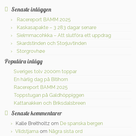
Senaste inläggen
Racereport BAMM 2025
Kaskasapakte – 3 283 dagar senare
Sielmmacohkka – Att slutföra ett uppdrag
Skardstinden och Storjuvtinden
Storgrovhøe
Populära inlägg
Sveriges tolv 2000m toppar
En härlig dag på Bitihorn
Racereport BAMM 2025
Toppstugan på Galdhöppiggen
Kattanakken och Briksdalsbreen
Senaste kommentarer
Kalle Breitholtz
om
De spanska bergen
Vildstjarna
om
Några sista ord