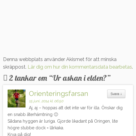
Denna webbplats använder Akismet för att minska
skräppost.
Lär dig om hur din kommentarsdata bearbetas
.
2 tankar om “
Ur askan i elden?
”
Orienteringsfarsan
Svara
↓
15 juni, 2014 kl. 06:50
Aj, aj – hoppas att det inte var för illa. Önskar dig
en snabb återhämtning 🙂
Sådana hyggen är luriga. Gjorde likadant på Oringen, lite
högre stubbe dock = lårkaka.
Krya på dig!