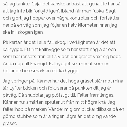
så jag tänkte: ”Jaja, det kanske är bäst att gena lite här så
att jag inte blir förkyld igen”. Ibland får man fuska. Sagt
och gjort jag hoppar över några kontroller och fortsätter
ner på en väg som jag följer en halv kilometer innan jag
ska in i skogen igen.
På kartan är det i alla fall skog. I verkligheten är det ett
kalhygge. Ett fint kallhygge som har stått några år och
som har rensats från allt sly och där gräset växt sig högt.
Ända upp till knähöjd. Kalhygget ser mer ut som en
böljande betesmark än ett kalhygge.
Jag springer på. Känner hur det höga gräset slår mot mina
lår. Lyfter blicken och fokuserar på punkten dit jag är
påväg. Då snubblar jag plötsligt till. Faller framlänges.
Känner hur smärtan sprutar ut från mitt högra knä. Jag
faller ihop på marken. Vänder mig om blickar tillbaka på en
gömd stubbe som är aningen lägre än det omgivande
gräset.