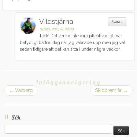
Vildstjärna
Svara
↓
15 juni, 2014 kl. 08:08
Tack! Det verkar inte vara jätteallvarligt. Var
betydligt bättre idag när jag vaknade upp men jag vet
sedan tidigare att det kan sitta i under några veckor.
Inläggsnavigering
←
Varberg
Skidpremiär
→
Sök
Sök
efter: