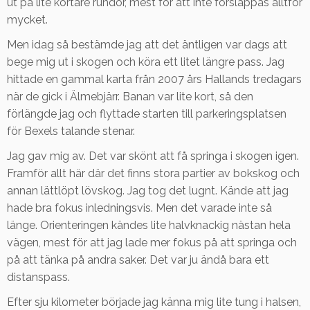
ut på lite kortare rundor, mest för att inte förslappas alltför
mycket.
Men idag så bestämde jag att det äntligen var dags att
bege mig ut i skogen och köra ett litet längre pass. Jag
hittade en gammal karta från 2007 års Hallands tredagars
när de gick i Älmebjärr. Banan var lite kort, så den
förlängde jag och flyttade starten till parkeringsplatsen
för Bexels talande stenar.
Jag gav mig av. Det var skönt att få springa i skogen igen.
Framför allt här där det finns stora partier av bokskog och
annan lättlöpt lövskog. Jag tog det lugnt. Kände att jag
hade bra fokus inledningsvis. Men det varade inte så
länge. Orienteringen kändes lite halvknackig nästan hela
vägen, mest för att jag lade mer fokus på att springa och
på att tänka på andra saker. Det var ju ändå bara ett
distanspass.
Efter sju kilometer började jag känna mig lite tung i halsen,