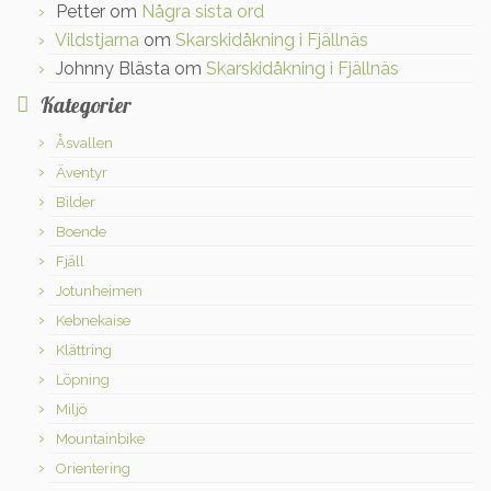
Petter
om
Några sista ord
Vildstjarna
om
Skarskidåkning i Fjällnäs
Johnny Blästa
om
Skarskidåkning i Fjällnäs
Kategorier
Åsvallen
Äventyr
Bilder
Boende
Fjäll
Jotunheimen
Kebnekaise
Klättring
Löpning
Miljö
Mountainbike
Orientering