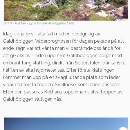
Mats i full fart upp mot Galdhöpiggens topp.
Idag började vi i alla fall med en bestigning av
Galdhöpiggen. Väderprognosen för dagen pekade på att
endel regn var att vänta men vi bestämde oss ändå för
att ge oss av. Leden upp mot Galdhöpiggen börjar med
en brant tung klättring, direkt från Spiterstulen, där kanske
hälften av alla höjdmeter tas. Efter första klättringen
kommer man upp på en svagt lutande platå som leder
vidare till första toppen, Svellnose, som leden passerar.
Efter den passeras Keilhaus topp innan själva toppen av
Galdhöpiggen slutligen nås.