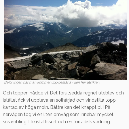
Belöningen när man kommer upp består av den här utsikten.
Och toppen nådde vi. Det förutsedda regnet uteblev och
istället fick vi uppleva en solhärjad och vindstilla topp
kantad av höga moln. Bättre kan det knappt bli! På
nervägen tog vi en liten omväg som innebar mycket
scrambling, lite isfältssurf och en förrädisk vadning.