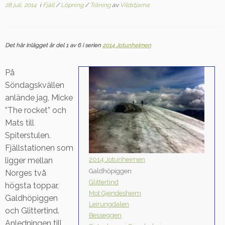
28 juli, 2014
i
Fjäll
/
Löpning
/
Träning
av
Vildstjarna
Det här inlägget är del 1 av 6 i serien
2014 Jotunheimen
På
Söndagskvällen
anlände jag, Micke
”The rocket” och
Mats till
Spiterstulen.
Fjällstationen som
2014 Jotunheimen
ligger mellan
Galdhöpiggen
Norges två
Glittertind
högsta toppar,
Mot Gjendesheim
Galdhöpiggen
Leirungdalen
och Glittertind.
Besseggen
Anledningen till