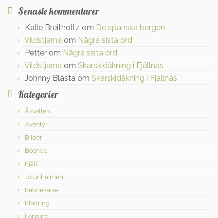
Senaste kommentarer
Kalle Breitholtz
om
De spanska bergen
Vildstjarna
om
Några sista ord
Petter
om
Några sista ord
Vildstjarna
om
Skarskidåkning i Fjällnäs
Johnny Blästa
om
Skarskidåkning i Fjällnäs
Kategorier
Åsvallen
Äventyr
Bilder
Boende
Fjäll
Jotunheimen
Kebnekaise
Klättring
Löpning