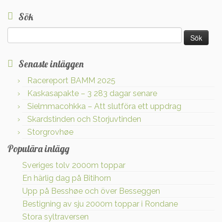
Sök
Sök
efter:
Senaste inläggen
Racereport BAMM 2025
Kaskasapakte – 3 283 dagar senare
Sielmmacohkka – Att slutföra ett uppdrag
Skardstinden och Storjuvtinden
Storgrovhøe
Populära inlägg
Sveriges tolv 2000m toppar
En härlig dag på Bitihorn
Upp på Besshøe och över Besseggen
Bestigning av sju 2000m toppar i Rondane
Stora syltraversen