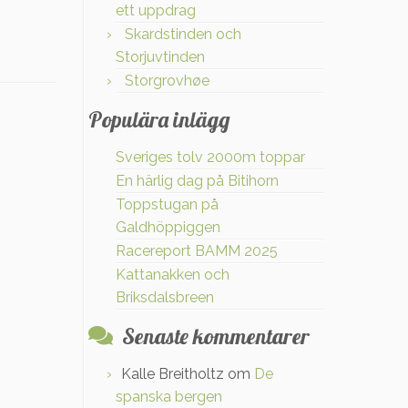
ett uppdrag
Skardstinden och
Storjuvtinden
Storgrovhøe
Populära inlägg
Sveriges tolv 2000m toppar
En härlig dag på Bitihorn
Toppstugan på
Galdhöppiggen
Racereport BAMM 2025
Kattanakken och
Briksdalsbreen
Senaste kommentarer
Kalle Breitholtz
om
De
spanska bergen