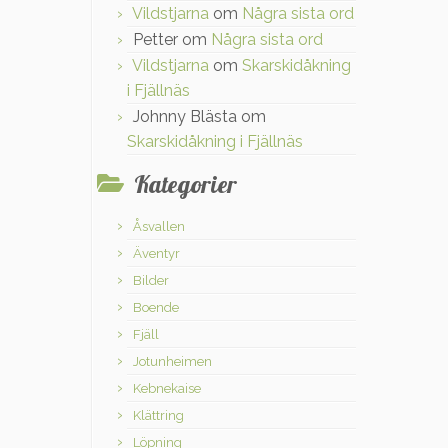
Vildstjarna
om
Några sista ord
Petter
om
Några sista ord
Vildstjarna
om
Skarskidåkning
i Fjällnäs
Johnny Blästa
om
Skarskidåkning i Fjällnäs
Kategorier
Åsvallen
Äventyr
Bilder
Boende
Fjäll
Jotunheimen
Kebnekaise
Klättring
Löpning