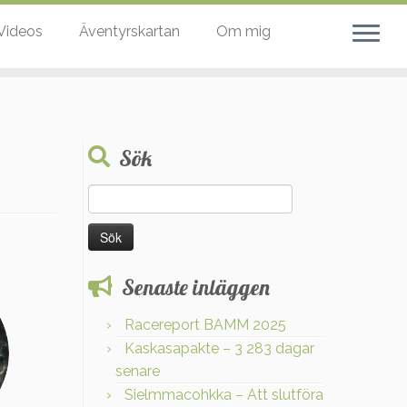
Videos
Äventyrskartan
Om mig
Sök
Sök
efter:
Senaste inläggen
Racereport BAMM 2025
Kaskasapakte – 3 283 dagar
senare
Sielmmacohkka – Att slutföra