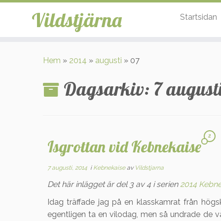
Vildstjärna
Startsidan
Hoppa
till
Hem
»
2014
»
augusti
»
07
innehåll
Dagsarkiv:
7 augusti
2
Isgrottan vid Kebnekaise
7 augusti, 2014
i
Kebnekaise
av
Vildstjarna
Det här inlägget är del 3 av 4 i serien
2014 Kebn
Idag träffade jag på en klasskamrat från hög
egentligen ta en vilodag, men så undrade de va