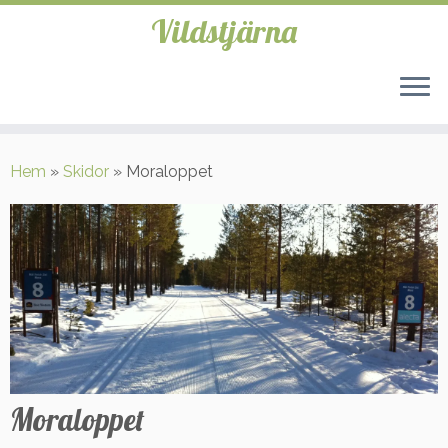
Vildstjärna
Hoppa
till
Hem
»
Skidor
»
Moraloppet
innehåll
Moraloppet