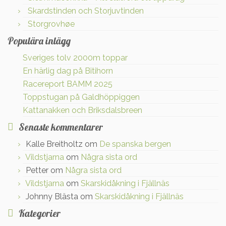
Skardstinden och Storjuvtinden
Storgrovhøe
Populära inlägg
Sveriges tolv 2000m toppar
En härlig dag på Bitihorn
Racereport BAMM 2025
Toppstugan på Galdhöppiggen
Kattanakken och Briksdalsbreen
Senaste kommentarer
Kalle Breitholtz
om
De spanska bergen
Vildstjarna
om
Några sista ord
Petter
om
Några sista ord
Vildstjarna
om
Skarskidåkning i Fjällnäs
Johnny Blästa
om
Skarskidåkning i Fjällnäs
Kategorier