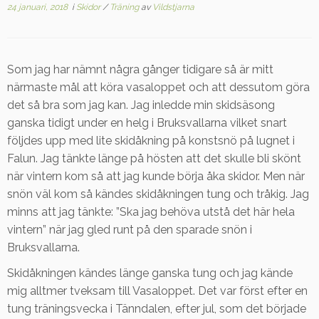
24 januari, 2018
i
Skidor
/
Träning
av
Vildstjarna
Som jag har nämnt några gånger tidigare så är mitt
närmaste mål att köra vasaloppet och att dessutom göra
det så bra som jag kan. Jag inledde min skidsäsong
ganska tidigt under en helg i Bruksvallarna vilket snart
följdes upp med lite skidåkning på konstsnö på lugnet i
Falun. Jag tänkte länge på hösten att det skulle bli skönt
när vintern kom så att jag kunde börja åka skidor. Men när
snön väl kom så kändes skidåkningen tung och tråkig. Jag
minns att jag tänkte: ”Ska jag behöva utstå det här hela
vintern” när jag gled runt på den sparade snön i
Bruksvallarna.
Skidåkningen kändes länge ganska tung och jag kände
mig alltmer tveksam till Vasaloppet. Det var först efter en
tung träningsvecka i Tänndalen, efter jul, som det började