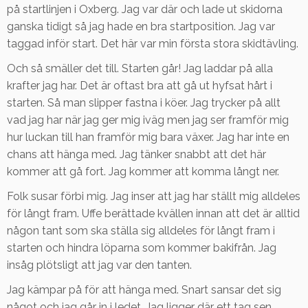
på startlinjen i Oxberg. Jag var där och lade ut skidorna
ganska tidigt så jag hade en bra startposition. Jag var
taggad inför start. Det här var min första stora skidtävling.
Och så smäller det till. Starten går! Jag laddar på alla
krafter jag har. Det är oftast bra att gå ut hyfsat hårt i
starten. Så man slipper fastna i köer. Jag trycker på allt
vad jag har när jag ger mig iväg men jag ser framför mig
hur luckan till han framför mig bara växer. Jag har inte en
chans att hänga med. Jag tänker snabbt att det här
kommer att gå fort. Jag kommer att komma långt ner.
Folk susar förbi mig. Jag inser att jag har ställt mig alldeles
för långt fram. Uffe berättade kvällen innan att det är alltid
någon tant som ska ställa sig alldeles för långt fram i
starten och hindra löparna som kommer bakifrån. Jag
insåg plötsligt att jag var den tanten.
Jag kämpar på för att hänga med. Snart sansar det sig
något och jag går in i ledet. Jag ligger där ett tag sen