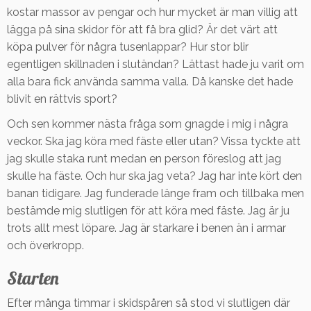
kostar massor av pengar och hur mycket är man villig att
lägga på sina skidor för att få bra glid? Är det värt att
köpa pulver för några tusenlappar? Hur stor blir
egentligen skillnaden i slutändan? Lättast hade ju varit om
alla bara fick använda samma valla. Då kanske det hade
blivit en rättvis sport?
Och sen kommer nästa fråga som gnagde i mig i några
veckor. Ska jag köra med fäste eller utan? Vissa tyckte att
jag skulle staka runt medan en person föreslog att jag
skulle ha fäste. Och hur ska jag veta? Jag har inte kört den
banan tidigare. Jag funderade länge fram och tillbaka men
bestämde mig slutligen för att köra med fäste. Jag är ju
trots allt mest löpare. Jag är starkare i benen än i armar
och överkropp.
Starten
Efter många timmar i skidspåren så stod vi slutligen där