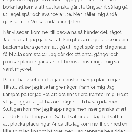
börjar jag känna att det kanske går lite långsamt så jag går
ut i eget spår och avancerar lite. Men håller mig ändå
ganska lugn. Vi ska ändå köra 44km.
När vi sedan kommer till backarna så händer det något.
Jag inser att jag ganska lätt kan plocka några placeringar i
backarna bara genom att gå ut i eget spår och diagonala
förbi alla som stakar. Jag gör det ett antal gånger och
plockar placeringar utan att behöva anstränga mig så
värst mycket.
På det här viset plockar jag ganska många placeringar.
Tillslut så ser jag inte längre någon framför mig. Jag
kämpat på för jag vet att det finns flera framför mig. Helst
vill jag ligga i suget bakom någon och bara glida med.
Slutligen kommer jag ikapp några men inser ganska snart
att de kör för långsamt. Så fortsätter det. Jag fortsätter
att plocka placeringar. Ända tills jag kommer ihop med en
kille som jag knappt hänger med. Jag tappade hela tiden