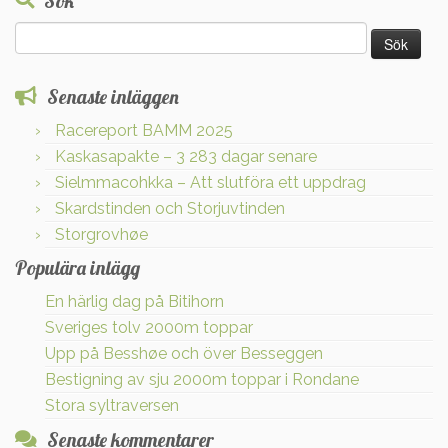
Sök
Sök
efter:
Senaste inläggen
Racereport BAMM 2025
Kaskasapakte – 3 283 dagar senare
Sielmmacohkka – Att slutföra ett uppdrag
Skardstinden och Storjuvtinden
Storgrovhøe
Populära inlägg
En härlig dag på Bitihorn
Sveriges tolv 2000m toppar
Upp på Besshøe och över Besseggen
Bestigning av sju 2000m toppar i Rondane
Stora syltraversen
Senaste kommentarer