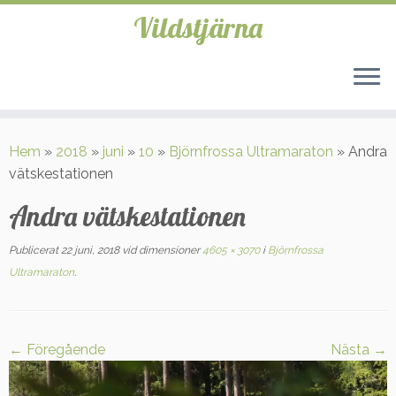
Vildstjärna
Hoppa
till
Hem
»
2018
»
juni
»
10
»
Björnfrossa Ultramaraton
»
Andra
innehåll
vätskestationen
Andra vätskestationen
Publicerat
22 juni, 2018
vid dimensioner
4605 × 3070
i
Björnfrossa
Ultramaraton
.
← Föregående
Nästa →