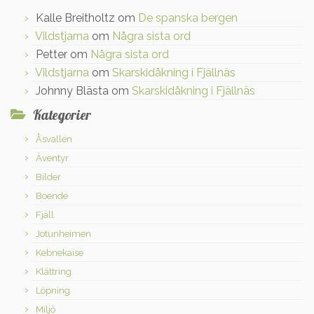
Kalle Breitholtz
om
De spanska bergen
Vildstjarna
om
Några sista ord
Petter
om
Några sista ord
Vildstjarna
om
Skarskidåkning i Fjällnäs
Johnny Blästa
om
Skarskidåkning i Fjällnäs
Kategorier
Åsvallen
Äventyr
Bilder
Boende
Fjäll
Jotunheimen
Kebnekaise
Klättring
Löpning
Miljö