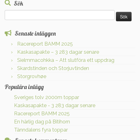
Sök
Sök
efter:
Senaste inläggen
Racereport BAMM 2025
Kaskasapakte – 3 283 dagar senare
Sielmmacohkka – Att slutföra ett uppdrag
Skardstinden och Storjuvtinden
Storgrovhøe
Populära inlägg
Sveriges tolv 2000m toppar
Kaskasapakte - 3 283 dagar senare
Racereport BAMM 2025
En härlig dag på Bitihorn
Tänndalens fyra toppar