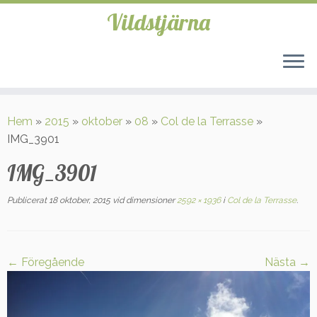
Vildstjärna
Hoppa
till
Hem
»
2015
»
oktober
»
08
»
Col de la Terrasse
»
innehåll
IMG_3901
IMG_3901
Publicerat
18 oktober, 2015
vid dimensioner
2592 × 1936
i
Col de la Terrasse
.
← Föregående
Nästa →