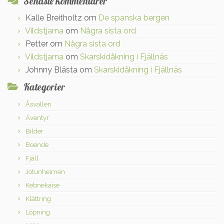
Senaste kommentarer
Kalle Breitholtz
om
De spanska bergen
Vildstjarna
om
Några sista ord
Petter
om
Några sista ord
Vildstjarna
om
Skarskidåkning i Fjällnäs
Johnny Blästa
om
Skarskidåkning i Fjällnäs
Kategorier
Åsvallen
Äventyr
Bilder
Boende
Fjäll
Jotunheimen
Kebnekaise
Klättring
Löpning