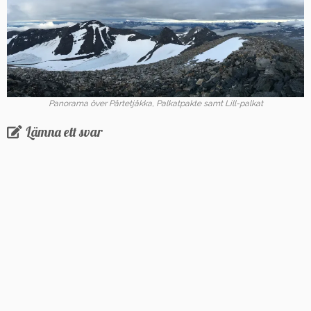
Panorama över Pårtetjåkka, Palkatpakte samt Lill-palkat
Lämna ett svar