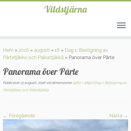
Vildstjärna
Hoppa
till
Hem
»
2016
»
augusti
»
18
»
Dag 1: Bestigning av
innehåll
Pårtetjåkko och Palkattjåkkå
»
Panorama över Pårte
Panorama över Pårte
Publicerat
13 augusti, 2016
vid dimensioner
9260 × 3892
i
Dag 1: Bestigning av
Pårtetjåkko och Palkattjåkkå
.
← Föregående
Nästa →