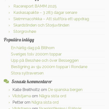
Racereport BAMM 2025
Kaskasapakte – 3 283 dagar senare
Sielmmacohkka – Att slutföra ett uppdrag
Skardstinden och Storjuvtinden
Storgrovhøe
Populära inlägg
En härlig dag på Bitihorn
Sveriges tolv 2000m toppar
Upp på Besshøe och över Besseggen
Bestigning av sju 2000m toppar i Rondane
Stora syltraversen
Senaste kommentarer
Kalle Breitholtz
om
De spanska bergen
Vildstjarna
om
Några sista ord
Petter
om
Några sista ord
Vildstjarna
om
Skarskidåkning i Fjällnäs