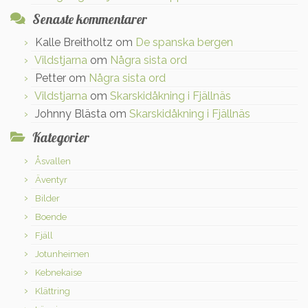
Senaste kommentarer
Kalle Breitholtz
om
De spanska bergen
Vildstjarna
om
Några sista ord
Petter
om
Några sista ord
Vildstjarna
om
Skarskidåkning i Fjällnäs
Johnny Blästa
om
Skarskidåkning i Fjällnäs
Kategorier
Åsvallen
Äventyr
Bilder
Boende
Fjäll
Jotunheimen
Kebnekaise
Klättring