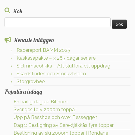
Sök
Sök
efter:
Senaste inläggen
Racereport BAMM 2025
Kaskasapakte – 3 283 dagar senare
Sielmmacohkka – Att slutföra ett uppdrag
Skardstinden och Storjuvtinden
Storgrovhøe
Populära inlägg
En härlig dag på Bitihorn
Sveriges tolv 2000m toppar
Upp på Besshøe och över Besseggen
Dag 1: Bestigning av Sarektjåkkås fyra toppar
Bestigning av sju 2000m toppar i Rondane