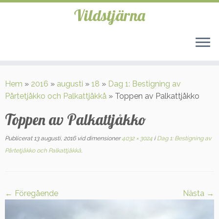
Vildstjärna
Hoppa
till
Hem
»
2016
»
augusti
»
18
»
Dag 1: Bestigning av
innehåll
Pårtetjåkko och Palkattjåkkå
»
Toppen av Palkattjåkko
Toppen av Palkattjåkko
Publicerat
13 augusti, 2016
vid dimensioner
4032 × 3024
i
Dag 1: Bestigning av
Pårtetjåkko och Palkattjåkkå
.
← Föregående
Nästa →