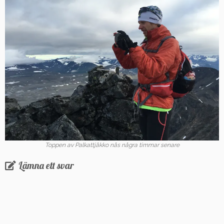
Toppen av Palkattjåkko nås några timmar senare
Lämna ett svar