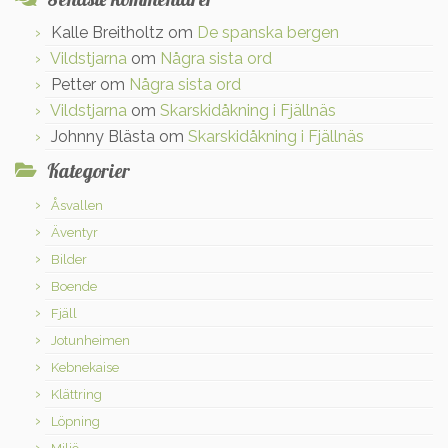
Kalle Breitholtz
om
De spanska bergen
Vildstjarna
om
Några sista ord
Petter
om
Några sista ord
Vildstjarna
om
Skarskidåkning i Fjällnäs
Johnny Blästa
om
Skarskidåkning i Fjällnäs
Kategorier
Åsvallen
Äventyr
Bilder
Boende
Fjäll
Jotunheimen
Kebnekaise
Klättring
Löpning