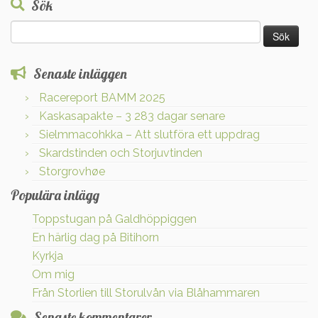
Sök
Sök
efter:
Senaste inläggen
Racereport BAMM 2025
Kaskasapakte – 3 283 dagar senare
Sielmmacohkka – Att slutföra ett uppdrag
Skardstinden och Storjuvtinden
Storgrovhøe
Populära inlägg
Toppstugan på Galdhöppiggen
En härlig dag på Bitihorn
Kyrkja
Om mig
Från Storlien till Storulvån via Blåhammaren
Senaste kommentarer