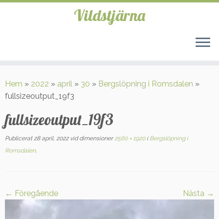
Vildstjärna
Hoppa
till
Hem
»
2022
»
april
»
30
»
Bergslöpning i Romsdalen
»
innehåll
fullsizeoutput_19f3
fullsizeoutput_19f3
Publicerat
28 april, 2022
vid dimensioner
2560 × 1920
i
Bergslöpning i
Romsdalen
.
← Föregående
Nästa →