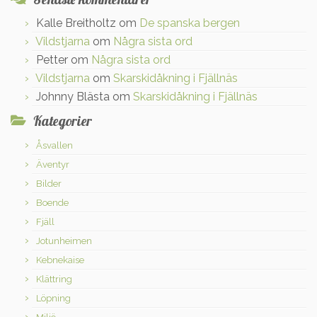
Kalle Breitholtz
om
De spanska bergen
Vildstjarna
om
Några sista ord
Petter
om
Några sista ord
Vildstjarna
om
Skarskidåkning i Fjällnäs
Johnny Blästa
om
Skarskidåkning i Fjällnäs
Kategorier
Åsvallen
Äventyr
Bilder
Boende
Fjäll
Jotunheimen
Kebnekaise
Klättring
Löpning