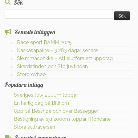
Sök
Sök
efter:
Senaste inläggen
Racereport BAMM 2025
Kaskasapakte – 3 283 dagar senare
Sielmmacohkka – Att slutföra ett uppdrag
Skardstinden och Storjuvtinden
Storgrovhøe
Populära inlägg
Sveriges tolv 2000m toppar
En härlig dag på Bitihorn
Upp på Besshøe och över Besseggen
Bestigning av sju 2000m toppar i Rondane
Stora syltraversen
Senaste kommentarer