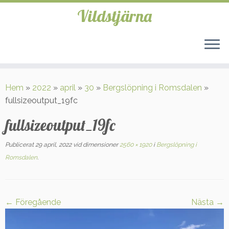
Vildstjärna
Hoppa
till
Hem
»
2022
»
april
»
30
»
Bergslöpning i Romsdalen
»
innehåll
fullsizeoutput_19fc
fullsizeoutput_19fc
Publicerat
29 april, 2022
vid dimensioner
2560 × 1920
i
Bergslöpning i
Romsdalen
.
← Föregående
Nästa →