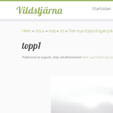
Vildstjärna
Startsidan
Hoppa
till
Hem
»
2014
»
maj
»
10
»
Den nya toppstugan på
innehåll
topp1
Publicerat
15 augusti, 2015
vid dimensioner
640 × 457
i
Den nya to