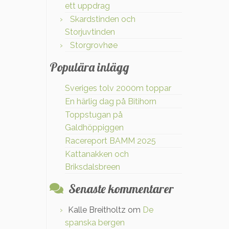
ett uppdrag
Skardstinden och
Storjuvtinden
Storgrovhøe
Populära inlägg
Sveriges tolv 2000m toppar
En härlig dag på Bitihorn
Toppstugan på
Galdhöppiggen
Racereport BAMM 2025
Kattanakken och
Briksdalsbreen
Senaste kommentarer
Kalle Breitholtz
om
De
spanska bergen