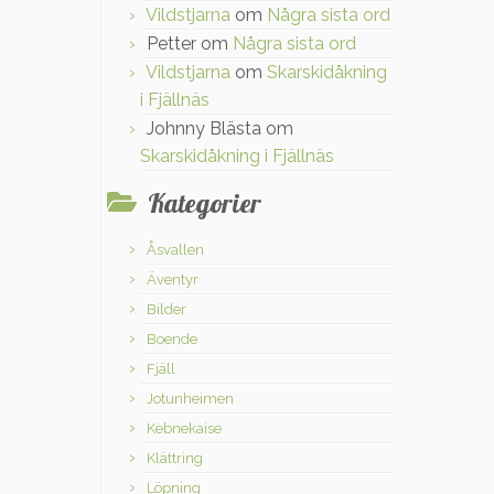
Vildstjarna
om
Några sista ord
Petter
om
Några sista ord
Vildstjarna
om
Skarskidåkning
i Fjällnäs
Johnny Blästa
om
Skarskidåkning i Fjällnäs
Kategorier
Åsvallen
Äventyr
Bilder
Boende
Fjäll
Jotunheimen
Kebnekaise
Klättring
Löpning