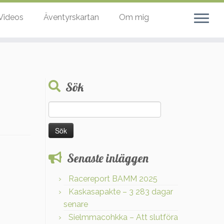
Videos
Äventyrskartan
Om mig
Sök
Sök
efter:
Senaste inläggen
Racereport BAMM 2025
Kaskasapakte – 3 283 dagar
senare
Sielmmacohkka – Att slutföra