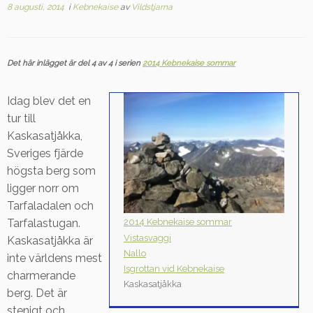
8 augusti, 2014
i
Kebnekaise
av
Vildstjarna
Det här inlägget är del 4 av 4 i serien
2014 Kebnekaise sommar
Idag blev det en
tur till
Kaskasatjåkka,
Sveriges fjärde
högsta berg som
ligger norr om
Tarfaladalen och
2014 Kebnekaise sommar
Tarfalastugan.
Vistasvaggi
Kaskasatjåkka är
Nallo
inte världens mest
Isgrottan vid Kebnekaise
charmerande
Kaskasatjåkka
berg. Det är
stenigt och