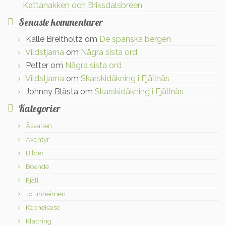
Kattanakken och Briksdalsbreen
Senaste kommentarer
Kalle Breitholtz
om
De spanska bergen
Vildstjarna
om
Några sista ord
Petter
om
Några sista ord
Vildstjarna
om
Skarskidåkning i Fjällnäs
Johnny Blästa
om
Skarskidåkning i Fjällnäs
Kategorier
Åsvallen
Äventyr
Bilder
Boende
Fjäll
Jotunheimen
Kebnekaise
Klättring