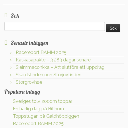
Sök
Sök
efter:
Senaste inläggen
Racereport BAMM 2025
Kaskasapakte – 3 283 dagar senare
Sielmmacohkka – Att slutföra ett uppdrag
Skardstinden och Storjuvtinden
Storgrovhøe
Populära inlägg
Sveriges tolv 2000m toppar
En härlig dag på Bitihorn
Toppstugan på Galdhöppiggen
Racereport BAMM 2025