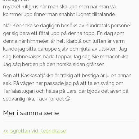
mycket rullgrus när man ska upp men när man väl
kommer upp finner man snabbt lugnet tilltalande.
När Kebnekaise dagligen besöks av hundratals personer
ger sig bara ett fåtal upp på denna topp. En dag som
denna när himmelen är helt klarblå och luften är varm
kunde jag sitta däruppe själv och njuta av utsikten. Jag
såg Kebnekaises båda toppar. Jag såg Sielmmacohkka.
Jag såg bergen på den norska sidan gränsen.
Sen att Kaskasatjåkka är tråkig att bestiga är ju en annan
sak. På vägen ner passade jag på att ta en sväng om
Tarfalastugan och hälsa på Lars, där bjöds det även på
sedvanlig fika. Tack för det 🙂
Mer i samma serie
<< Isgrottan vid Kebnekaise