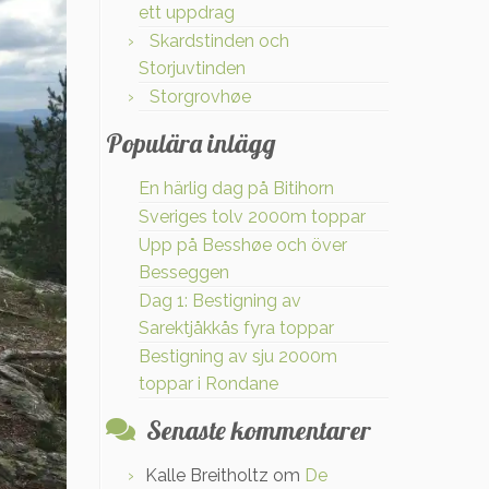
ett uppdrag
Skardstinden och
Storjuvtinden
Storgrovhøe
Populära inlägg
En härlig dag på Bitihorn
Sveriges tolv 2000m toppar
Upp på Besshøe och över
Besseggen
Dag 1: Bestigning av
Sarektjåkkås fyra toppar
Bestigning av sju 2000m
toppar i Rondane
Senaste kommentarer
Kalle Breitholtz
om
De