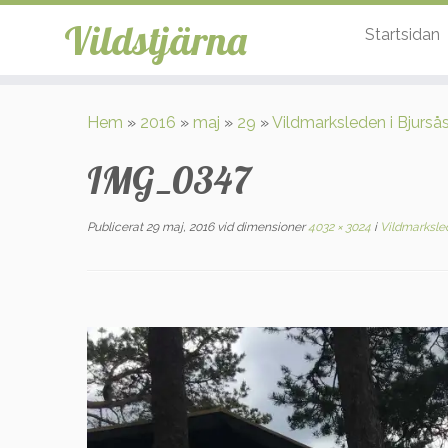
Vildstjärna
Startsidan
Hoppa
till
Hem
»
2016
»
maj
»
29
»
Vildmarksleden i Bjurså
innehåll
IMG_0347
Publicerat
29 maj, 2016
vid dimensioner
4032 × 3024
i
Vildmarksled