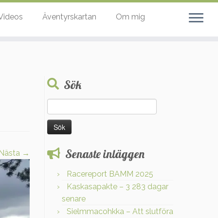
Videos
Äventyrskartan
Om mig
Sök
Sök
efter:
Senaste inläggen
Nästa →
Racereport BAMM 2025
Kaskasapakte – 3 283 dagar
senare
Sielmmacohkka – Att slutföra