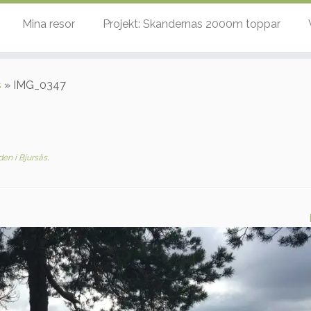
Mina resor
Projekt: Skandernas 2000m toppar
s
»
IMG_0347
en i Bjursås
.