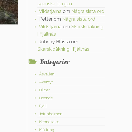
spanska bergen
Vildstjarna
om
Några sista ord
Petter
om
Några sista ord
Vildstjarna
om
Skarskidåkning
i Fjällnäs
Johnny Blästa
om
Skarskidåkning i Fjällnäs
Kategorier
Åsvallen
Äventyr
Bilder
Boende
Fjäll
Jotunheimen
Kebnekaise
Klättring