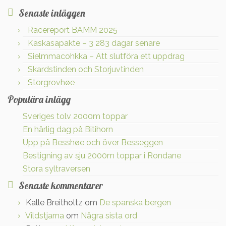
Senaste inläggen
Racereport BAMM 2025
Kaskasapakte – 3 283 dagar senare
Sielmmacohkka – Att slutföra ett uppdrag
Skardstinden och Storjuvtinden
Storgrovhøe
Populära inlägg
Sveriges tolv 2000m toppar
En härlig dag på Bitihorn
Upp på Besshøe och över Besseggen
Bestigning av sju 2000m toppar i Rondane
Stora syltraversen
Senaste kommentarer
Kalle Breitholtz
om
De spanska bergen
Vildstjarna
om
Några sista ord