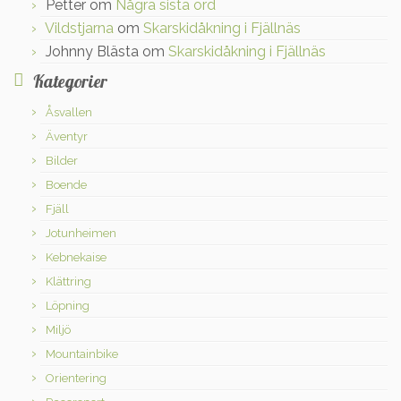
Petter
om
Några sista ord
Vildstjarna
om
Skarskidåkning i Fjällnäs
Johnny Blästa
om
Skarskidåkning i Fjällnäs
Kategorier
Åsvallen
Äventyr
Bilder
Boende
Fjäll
Jotunheimen
Kebnekaise
Klättring
Löpning
Miljö
Mountainbike
Orientering