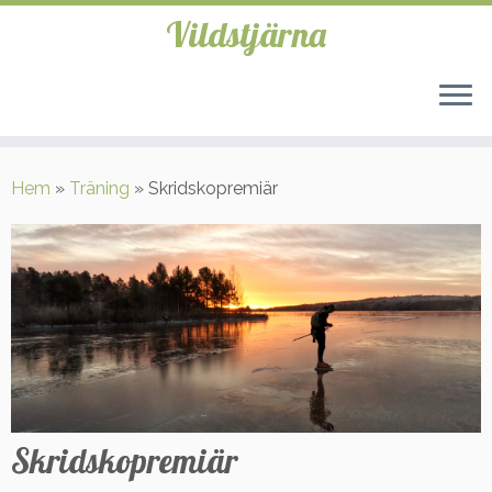
Vildstjärna
Hoppa
till
Hem
»
Träning
»
Skridskopremiär
innehåll
Skridskopremiär