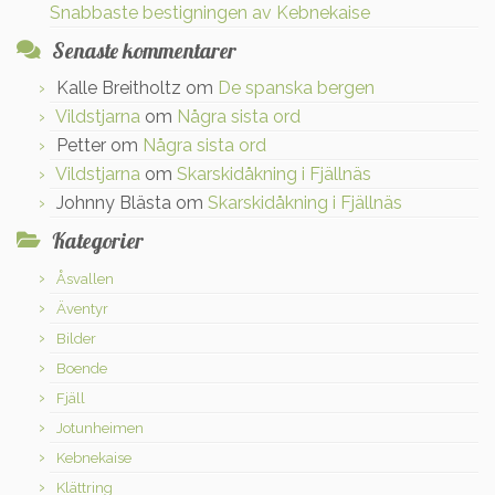
Snabbaste bestigningen av Kebnekaise
Senaste kommentarer
Kalle Breitholtz
om
De spanska bergen
Vildstjarna
om
Några sista ord
Petter
om
Några sista ord
Vildstjarna
om
Skarskidåkning i Fjällnäs
Johnny Blästa
om
Skarskidåkning i Fjällnäs
Kategorier
Åsvallen
Äventyr
Bilder
Boende
Fjäll
Jotunheimen
Kebnekaise
Klättring