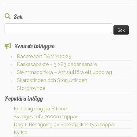
Sök
Sök
efter:
Senaste inläggen
Racereport BAMM 2025
Kaskasapakte – 3 283 dagar senare
Sielmmacohkka – Att slutföra ett uppdrag
Skardstinden och Storjuvtinden
Storgrovhøe
Populära inlägg
En härlig dag på Bitihorn
Sveriges tolv 2000m toppar
Dag 1: Bestigning av Sarektjåkkås fyra toppar
Kyrkja