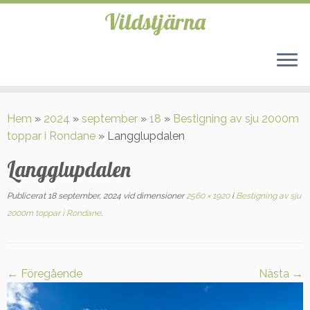
Vildstjärna
Hoppa
till
Hem
»
2024
»
september
»
18
»
Bestigning av sju 2000m
innehåll
toppar i Rondane
»
Langglupdalen
Langglupdalen
Publicerat
18 september, 2024
vid dimensioner
2560 × 1920
i
Bestigning av sju
2000m toppar i Rondane
.
← Föregående
Nästa →