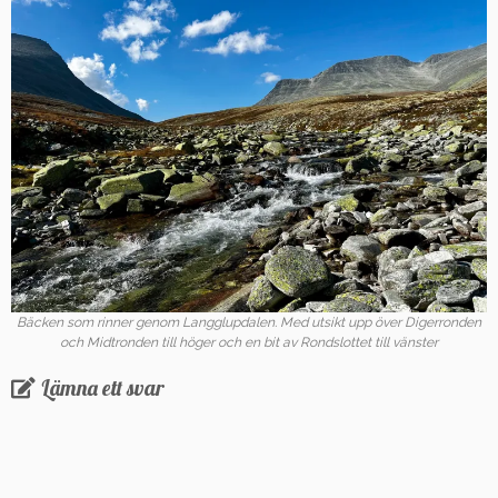
Bäcken som rinner genom Langglupdalen. Med utsikt upp över Digerronden
och Midtronden till höger och en bit av Rondslottet till vänster
Lämna ett svar