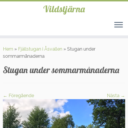
Vildstjärna
Hoppa
till
Hem
»
Fjällstugan i Åsvallen
»
Stugan under
innehåll
sommarmånaderna
Stugan under sommarmånaderna
← Föregående
Nästa →