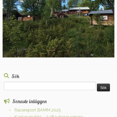
Sök
Sök
efter:
Senaste inläggen
Racereport BAMM 2025
Kaskasapakte – 3 283 dagar senare