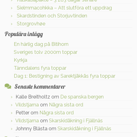
Sielmmacohkka – Att slutföra ett uppdrag
Skardstinden och Storjuvtinden
Storgrovhøe
Populära inlägg
En härlig dag på Bitihorn
Sveriges tolv 2000m toppar
Kyrkja
Tänndalens fyra toppar
Dag 1: Bestigning av Sarektjåkkås fyra toppar
Senaste kommentarer
Kalle Breitholtz
om
De spanska bergen
Vildstjarna
om
Några sista ord
Petter
om
Några sista ord
Vildstjarna
om
Skarskidåkning i Fjällnäs
Johnny Blästa
om
Skarskidåkning i Fjällnäs