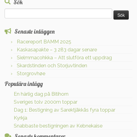
Sök
Sök
efter:
Senaste inläggen
Racereport BAMM 2025
Kaskasapakte – 3 283 dagar senare
Sielmmacohkka – Att slutföra ett uppdrag
Skardstinden och Storjuvtinden
Storgrovhøe
Populära inlägg
En härlig dag på Bitihorn
Sveriges tolv 2000m toppar
Dag 1: Bestigning av Sarektjåkkås fyra toppar
Kyrkja
Snabbaste bestigningen av Kebnekaise
Senaste kommentarer