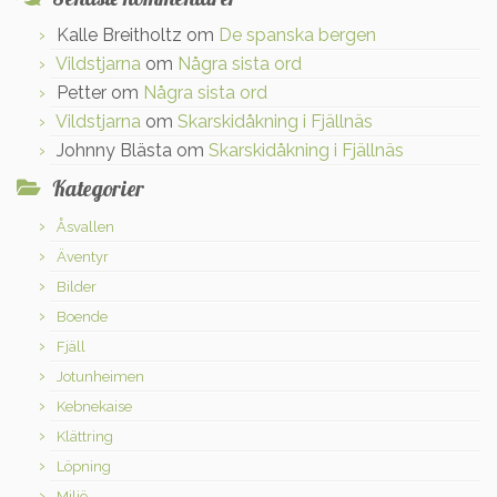
Kalle Breitholtz
om
De spanska bergen
Vildstjarna
om
Några sista ord
Petter
om
Några sista ord
Vildstjarna
om
Skarskidåkning i Fjällnäs
Johnny Blästa
om
Skarskidåkning i Fjällnäs
Kategorier
Åsvallen
Äventyr
Bilder
Boende
Fjäll
Jotunheimen
Kebnekaise
Klättring
Löpning
Miljö